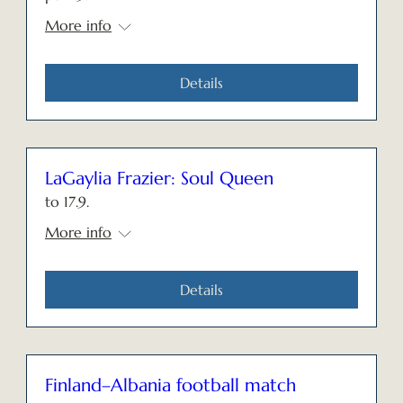
More info
Details
LaGaylia Frazier: Soul Queen
to 17.9.
More info
Details
Finland–Albania football match