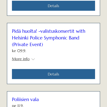
Details
Pidä huolta! -valistuskonsertit with
Helsinki Police Symphonic Band
(Private Event)
ke 09.9.
More info
Details
Poliisien vala
pe 11.9.