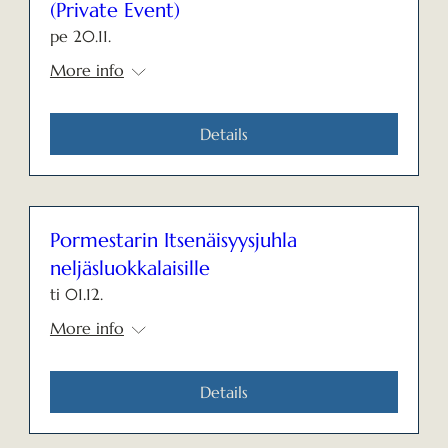
(Private Event)
pe 20.11.
More info
Details
Pormestarin Itsenäisyysjuhla
neljäsluokkalaisille
ti 01.12.
More info
Details