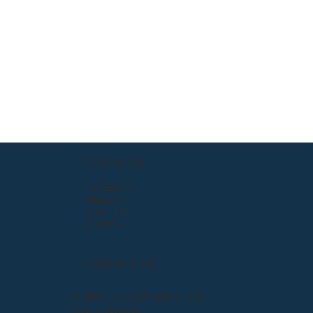
FOLLOW ME
FACEBOOK
LINKEDIN
YOUTUBE
SPOTIFY
CONTACT ME
SAMI.RUUSUVUORI@GMAIL.COM
+358 40 560 9308