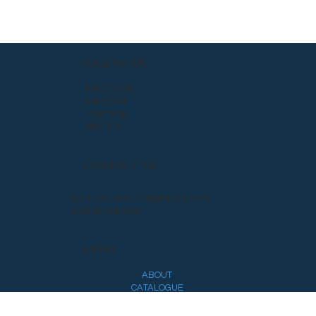
FOLLOW ME
FACEBOOK
LINKEDIN
YOUTUBE
SPOTIFY
CONTACT ME
SAMI.RUUSUVUORI@GMAIL.COM
+358 40 560 9308
MENU
ABOUT
CATALOGUE
RESEARCH
WIND BAND HISTORY