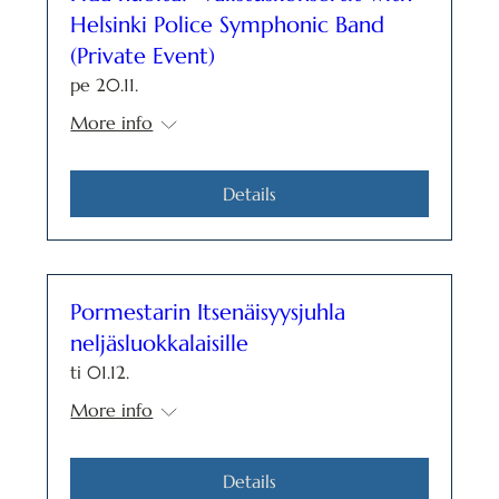
Helsinki Police Symphonic Band
(Private Event)
pe 20.11.
More info
Details
Pormestarin Itsenäisyysjuhla
neljäsluokkalaisille
ti 01.12.
More info
Details