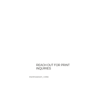
REACH OUT FOR PRINT
INQUIRIES
@samiruusuvuori_conduc