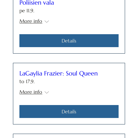
Poliisien vala
pe 11.9.
More info
Details
LaGaylia Frazier: Soul Queen
to 17.9.
More info
Details