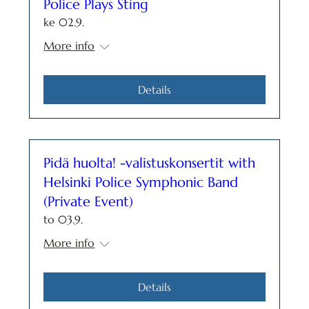
Police Plays Sting
ke 02.9.
More info
Details
Pidä huolta! -valistuskonsertit with
Helsinki Police Symphonic Band
(Private Event)
to 03.9.
More info
Details